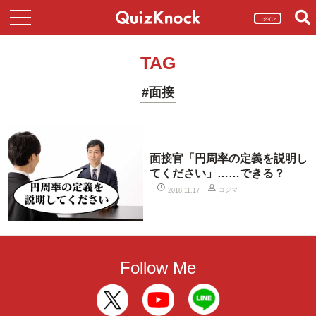
ログイン
TAG
#面接
面接官「円周率の定義を説明し
てください」……できる？
コジマ
2018.11.17
Follow Me