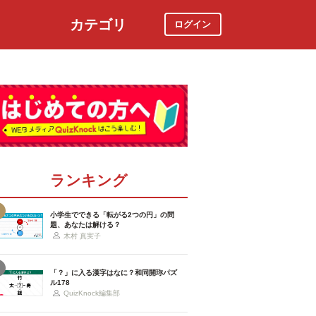
カテゴリ
ログイン
社会
スポーツ
時事ニュース
特集
ランキング
小学生でできる「転がる2つの円」の問
題、あなたは解ける？
木村 真実子
「？」に入る漢字はなに？和同開珎パズ
ル178
QuizKnock編集部