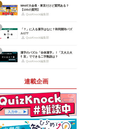
WHAT大会長・東言だけど質問ある？
【100の質問】
QuizKnock編集部
「？」に入る漢字はなに？和同開珎パズ
ル177
QuizKnock編集部
漢字のパズル「合体漢字」！「又火土火
忄言」でできる二字熟語は？
QuizKnock編集部
連載企画