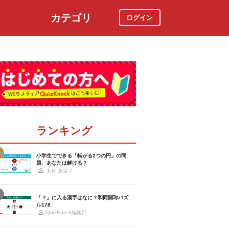
カテゴリ
ログイン
社会
スポーツ
時事ニュース
特集
ランキング
小学生でできる「転がる2つの円」の問
題、あなたは解ける？
木村 真実子
「？」に入る漢字はなに？和同開珎パズ
ル178
QuizKnock編集部