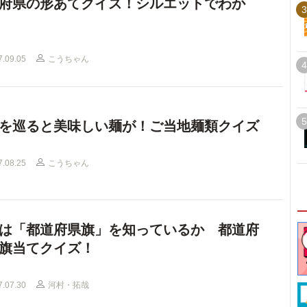
府県の形あてクイズ！シルエットでわか
3
7.09.05
こうちゃん
4
5
を巡ると美味しい麺が！ご当地麺類クイズ
7.08.25
こうちゃん
は「都道府県旗」を知っているか 都道府
旗当てクイズ！
7.07.30
河村・拓哉