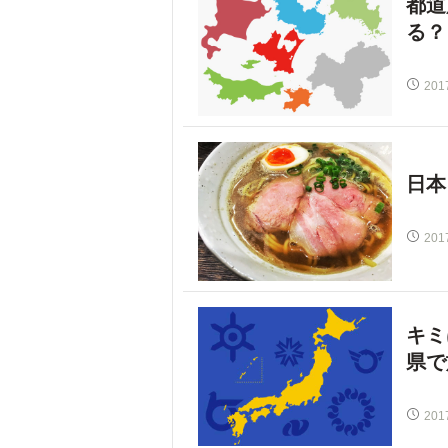
都道
る？
201
日本
201
キミ
県で
201