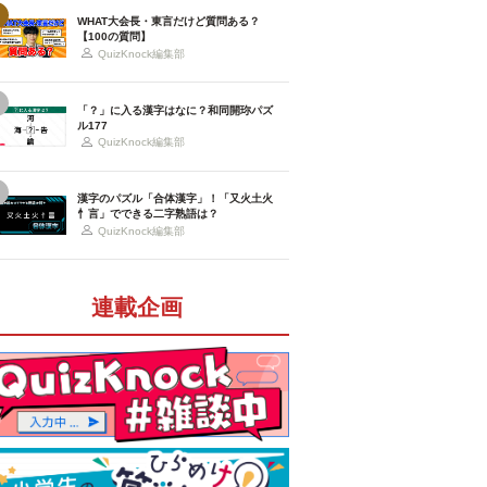
WHAT大会長・東言だけど質問ある？
【100の質問】
QuizKnock編集部
「？」に入る漢字はなに？和同開珎パズ
ル177
QuizKnock編集部
漢字のパズル「合体漢字」！「又火土火
忄言」でできる二字熟語は？
QuizKnock編集部
連載企画