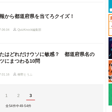
報から都道府県を当てろクイズ！
7.06.04
QuizKnock編集部
たはどれだけウソに敏感？ 都道府県名の
ツにまつわる10問
7.01.16
柳野とうふ
1
2
3
全54件中49-54件