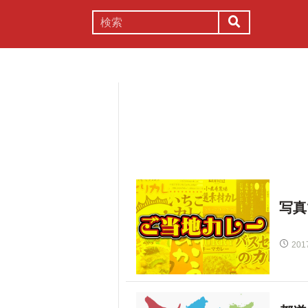
謎解き
コラム
常識
理系
写真
201