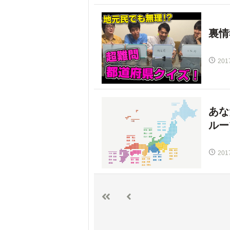
裏情
201
あな
ルー
201