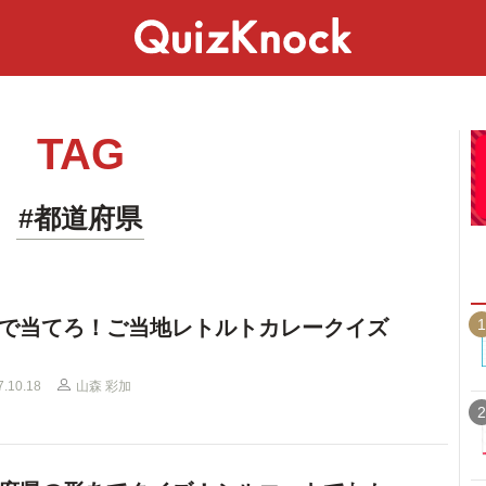
スペシャル
ライフ
ことば
カルチャー
TAG
#都道府県
1
で当てろ！ご当地レトルトカレークイズ
7.10.18
山森 彩加
2