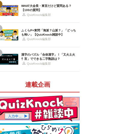
WHAT大会長・東言だけど質問ある？
【100の質問】
QuizKnock編集部
ふくらP×東問「海派？山派？」「どっち
も怖い」【QuizKnock雑談中】
QuizKnock編集部
漢字のパズル「合体漢字」！「又火土火
忄言」でできる二字熟語は？
QuizKnock編集部
連載企画