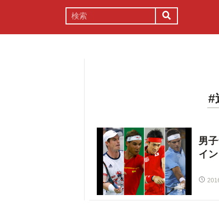
謎解き
コラム
常識
理系
男子
イン
201