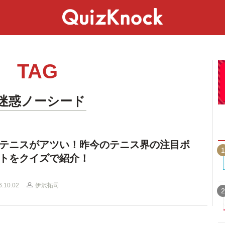
スペシャル
ライフ
ことば
カルチャー
TAG
#迷惑ノーシード
テニスがアツい！昨今のテニス界の注目ポ
1
トをクイズで紹介！
6.10.02
伊沢拓司
2