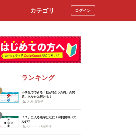
カテゴリ
ログイン
社会
スポーツ
時事ニュース
特集
ランキング
小学生でできる「転がる2つの円」の問
題、あなたは解ける？
木村 真実子
「？」に入る漢字はなに？和同開珎パズ
ル177
QuizKnock編集部