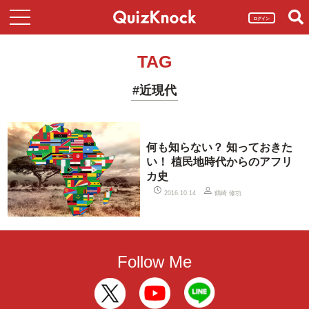
ログイン
TAG
#近現代
何も知らない？ 知っておきた
い！ 植民地時代からのアフリ
カ史
鶴崎 修功
2016.10.14
Follow Me