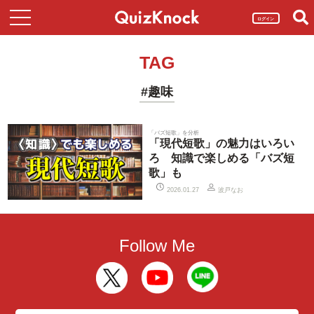
ログイン
TAG
#趣味
「バズ短歌」を分析
「現代短歌」の魅力はいろい
ろ 知識で楽しめる「バズ短
歌」も
波戸なお
2026.01.27
Follow Me