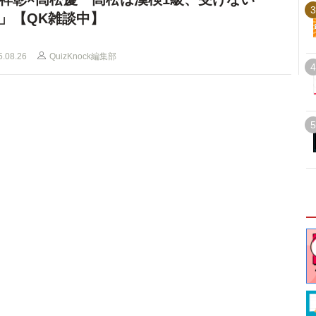
3
」【QK雑談中】
5.08.26
QuizKnock編集部
4
5