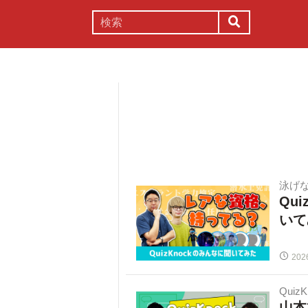
謎解き
コラム
常識
理系
泳げ
Qu
いて
202
Quiz
山本