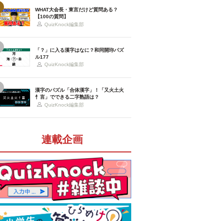
WHAT大会長・東言だけど質問ある？
【100の質問】
QuizKnock編集部
「？」に入る漢字はなに？和同開珎パズ
ル177
QuizKnock編集部
漢字のパズル「合体漢字」！「又火土火
忄言」でできる二字熟語は？
QuizKnock編集部
連載企画