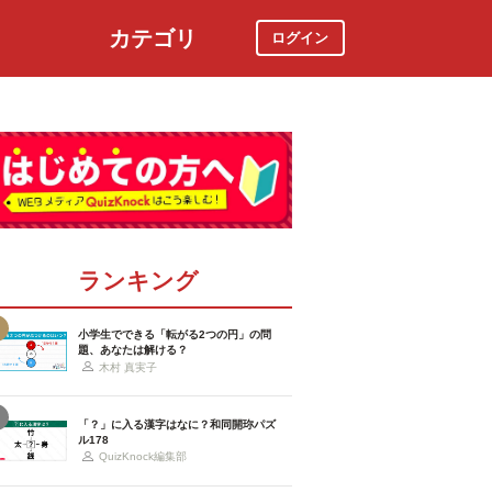
カテゴリ
ログイン
社会
スポーツ
時事ニュース
特集
ランキング
小学生でできる「転がる2つの円」の問
題、あなたは解ける？
木村 真実子
「？」に入る漢字はなに？和同開珎パズ
ル178
QuizKnock編集部