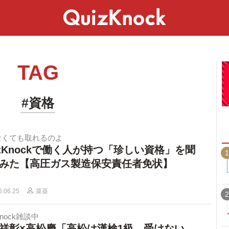
スペシャル
ライフ
ことば
カルチャー
TAG
#資格
なくても取れるのよ
izKnockで働く人が持つ「珍しい資格」を聞
1
みた【高圧ガス製造保安責任者免状】
6.06.25
菜葵
2
Knock雑談中
祥彰×高松慶「高松は漢検1級、受けない