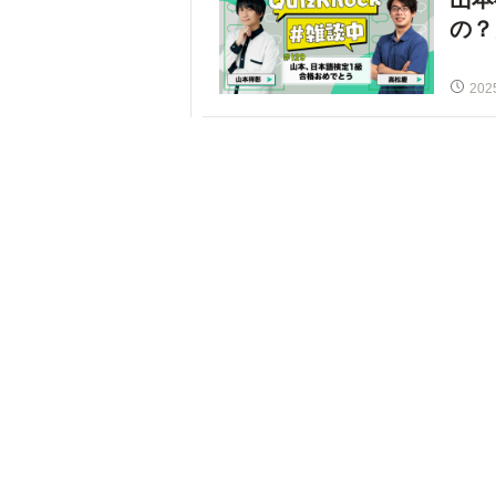
の？
202