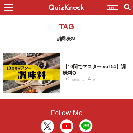
ログイン
TAG
#調味料
【10問でマスター vol.54】調
味料Q
セチ
2019.07.17
Follow Me