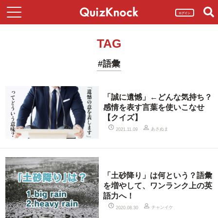
ログイン
TAG
#語彙
「誠に遺憾」←どんな気持ち？
感情を表す言葉を使いこなせ
【クイズ】
あさぬま
2021.11.09
「土砂降り」は何という？語彙
を増やして、ワンランク上の英
語力へ！
チャンイケ
2020.08.30