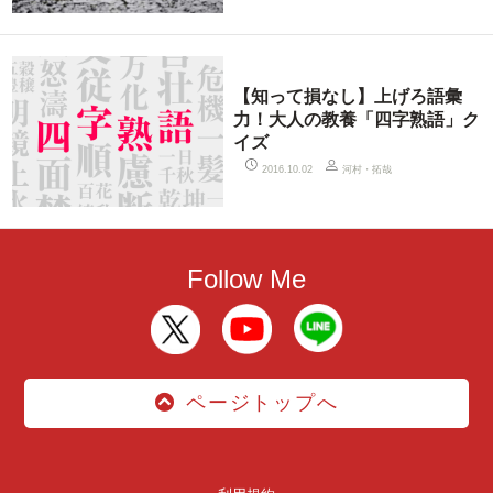
【知って損なし】上げろ語彙
力！大人の教養「四字熟語」ク
イズ
河村・拓哉
2016.10.02
Follow Me
ページトップへ