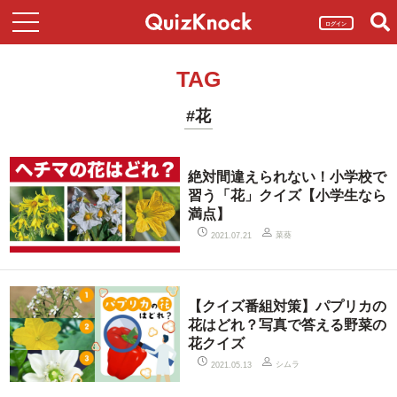
ログイン
TAG
#花
絶対間違えられない！小学校で
習う「花」クイズ【小学生なら
満点】
菜葵
2021.07.21
【クイズ番組対策】パプリカの
花はどれ？写真で答える野菜の
花クイズ
シムラ
2021.05.13