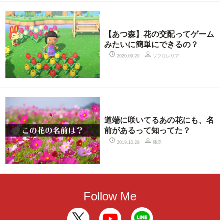
【あつ森】花の交配ってゲーム
みたいに簡単にできるの？
ソフロレリア
2020.09.20
道端に咲いてるあの花にも、名
前があるって知ってた？
藤原
2019.10.29
Follow Me