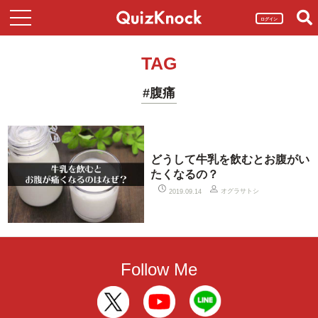
ログイン
TAG
#腹痛
どうして牛乳を飲むとお腹がい
たくなるの？
オグラサトシ
2019.09.14
Follow Me