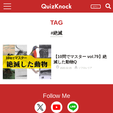
ログイン
TAG
#絶滅
【10問でマスター vol.79】絶
滅した動物Q
ソフロレリア
2020.02.05
Follow Me