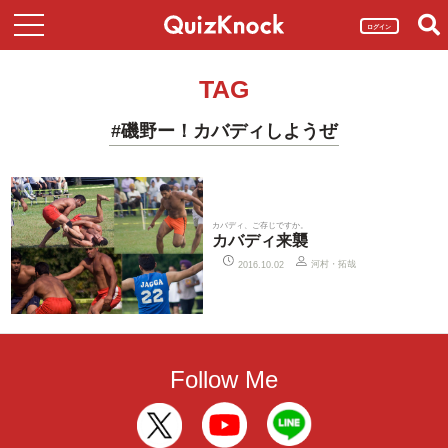
ログイン
TAG
#磯野ー！カバディしようぜ
カバディ、ご存じですか。
カバディ来襲
河村・拓哉
2016.10.02
Follow Me