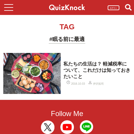
ログイン
TAG
#眠る前に最適
私たちの生活は？ 軽減税率に
ついて、これだけは知っておき
たいこと
伊沢拓司
2016.10.03
Follow Me