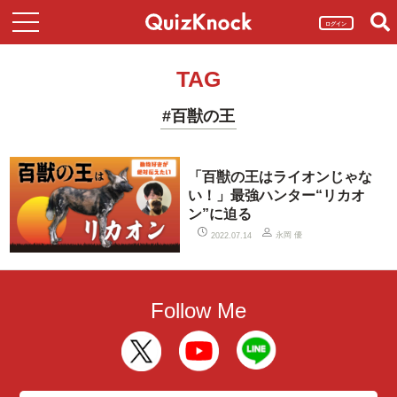
ログイン
TAG
#百獣の王
「百獣の王はライオンじゃな
い！」最強ハンター“リカオ
ン”に迫る
永岡 優
2022.07.14
Follow Me