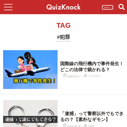
ログイン
TAG
#犯罪
国際線の飛行機内で事件発生！
どこの法律で裁かれる？
イデマサト
2020.05.17
「逮捕」って警察以外でもでき
るの？【素朴なギモン】
2019.08.28
1758