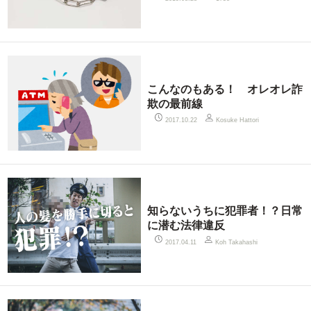
こんなのもある！ オレオレ詐
欺の最前線
2017.10.22
Kosuke Hattori
知らないうちに犯罪者！？日常
に潜む法律違反
2017.04.11
Koh Takahashi