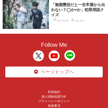
「無期懲役だと一生牢屋から出
れない？◯か×か」犯罪用語ク
イズ
大窪 有太
2017.03.08
Follow Me
ページトップへ
利用規約
個人情報保護方針
プライバシーポリシー
免責事項