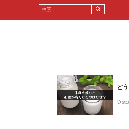
謎解き
コラム
常識
理系
どう
201