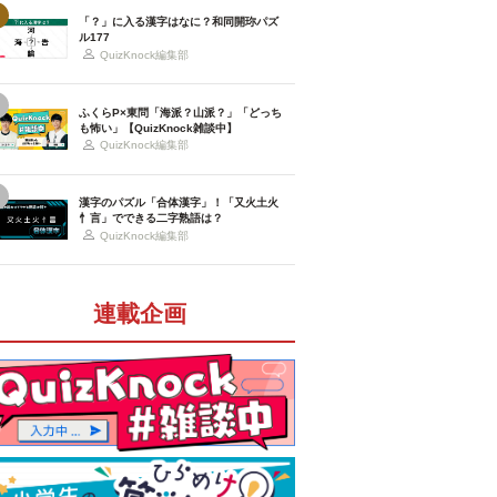
「？」に入る漢字はなに？和同開珎パズ
ル177
QuizKnock編集部
ふくらP×東問「海派？山派？」「どっち
も怖い」【QuizKnock雑談中】
QuizKnock編集部
漢字のパズル「合体漢字」！「又火土火
忄言」でできる二字熟語は？
QuizKnock編集部
連載企画