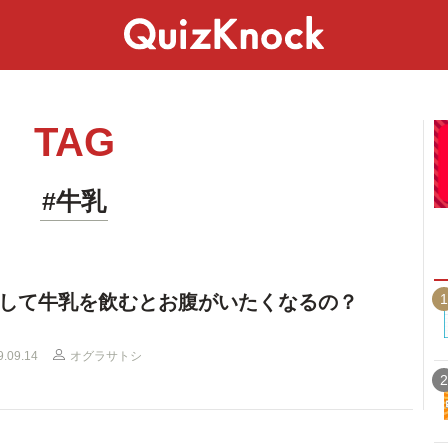
スペシャル
ライフ
ことば
カルチャー
TAG
#牛乳
1
して牛乳を飲むとお腹がいたくなるの？
9.09.14
オグラサトシ
2