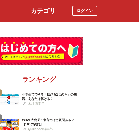
カテゴリ
ログイン
社会
スポーツ
時事ニュース
特集
ランキング
小学生でできる「転がる2つの円」の問
題、あなたは解ける？
木村 真実子
WHAT大会長・東言だけど質問ある？
【100の質問】
QuizKnock編集部