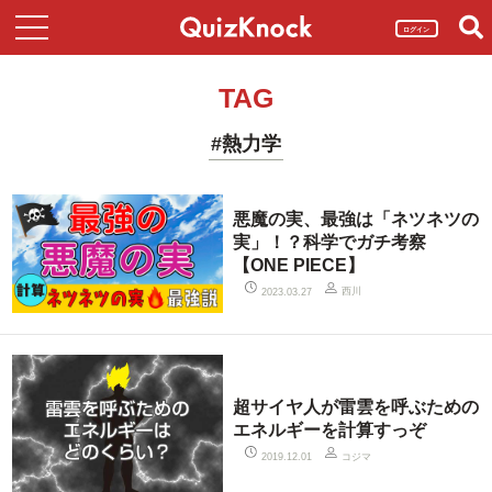
ログイン
TAG
#熱力学
悪魔の実、最強は「ネツネツの
実」！？科学でガチ考察
【ONE PIECE】
西川
2023.03.27
超サイヤ人が雷雲を呼ぶための
エネルギーを計算すっぞ
コジマ
2019.12.01