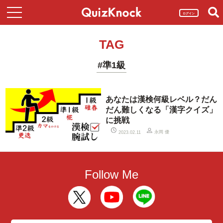
ログイン
TAG
#準1級
あなたは漢検何級レベル？だん
だん難しくなる「漢字クイズ」
に挑戦
永岡 優
2023.02.11
Follow Me