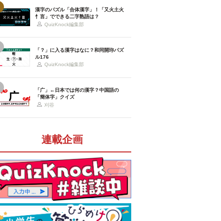
漢字のパズル「合体漢字」！「又火土火
忄言」でできる二字熟語は？
QuizKnock編集部
「？」に入る漢字はなに？和同開珎パズ
ル176
QuizKnock編集部
「广」←日本では何の漢字？中国語の
「簡体字」クイズ
刈谷
連載企画