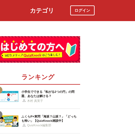
カテゴリ
ログイン
社会
スポーツ
時事ニュース
特集
ランキング
小学生でできる「転がる2つの円」の問
題、あなたは解ける？
木村 真実子
ふくらP×東問「海派？山派？」「どっち
も怖い」【QuizKnock雑談中】
QuizKnock編集部