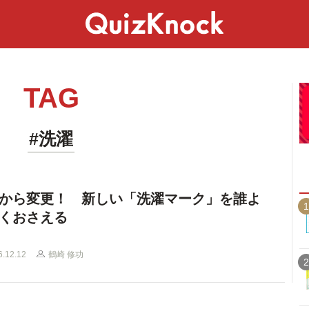
スペシャル
ライフ
ことば
カルチャー
TAG
#洗濯
から変更！ 新しい「洗濯マーク」を誰よ
1
くおさえる
6.12.12
鶴崎 修功
2