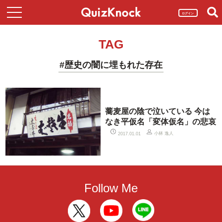
ログイン
TAG
#歴史の闇に埋もれた存在
蕎麦屋の陰で泣いている 今は
なき平仮名「変体仮名」の悲哀
小林 逸人
2017.01.01
Follow Me