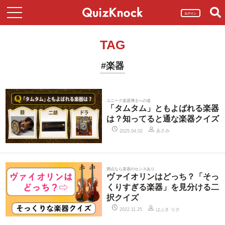
ログイン
TAG
#楽器
ユニーク楽器博士への道
「タムタム」ともよばれる楽器
は？知ってると通な楽器クイズ
あさみ
2025.04.02
満点なら楽器のセンスあり
ヴァイオリンはどっち？「そっ
くりすぎる楽器」を見分ける二
択クイズ
はぶき りさ
2022.11.25