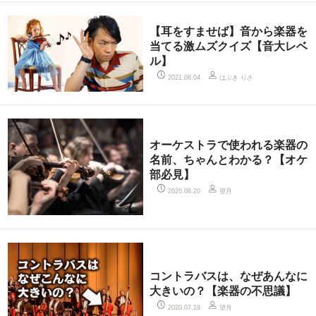
【耳をすませば】音から楽器を
当てる激ムズクイズ【音大レベ
ル】
はぶき りさ
2021.08.04
オーケストラで使われる楽器の
名前、ちゃんとわかる？【オケ
部必見】
望月
2020.08.20
コントラバスは、なぜあんなに
大きいの？【楽器の不思議】
望月
2020.07.19