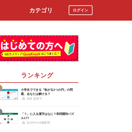
カテゴリ
ログイン
社会
スポーツ
時事ニュース
特集
ランキング
小学生でできる「転がる2つの円」の問
題、あなたは解ける？
木村 真実子
「？」に入る漢字はなに？和同開珎パズ
ル177
QuizKnock編集部