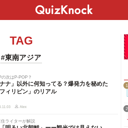
スペシャル
ライフ
ことば
カルチャー
TAG
#東南アジア
OPの次はP-POP？
ナナ」以外に何知ってる？爆発力を秘めた
1
フィリピン」のリアル
5.11.03
Alex
2
在住ライターが解説
「明るい北朝鮮」ーー観光では見えない