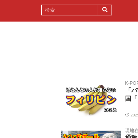
謎解き
コラム
常識
理系
K-P
「バ
国「
202
現地
通称