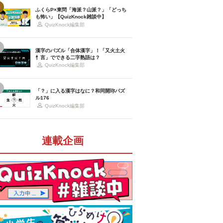
ふくらP×東問「海派？山派？」「どっち
も怖い」【QuizKnock雑談中】
QuizKnock編集部
漢字のパズル「合体漢字」！「又火土火
忄言」でできる二字熟語は？
QuizKnock編集部
「？」に入る漢字はなに？和同開珎パズ
ル176
QuizKnock編集部
連載企画