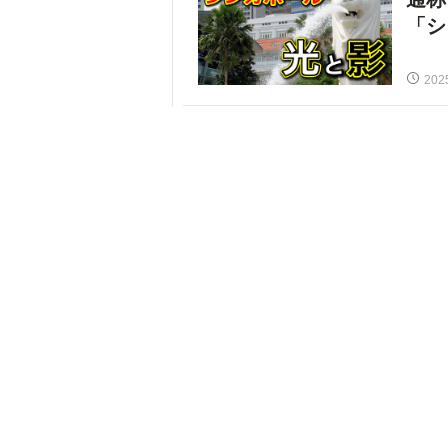
「シ
202