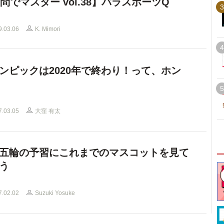
0問でマスター vol.38】パラスポーツQ
3
9.03.06
K. Mimori
4
ンピックは2020年で終わり！って、ホン
5
7.03.05
大窪 有太
五輪の予習にこれまでのマスコットを見て
う
7.02.02
Suzuki Yosuke