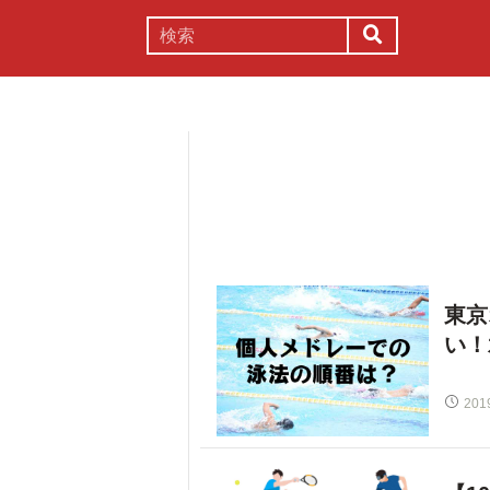
謎解き
コラム
常識
理系
東京
い！
201