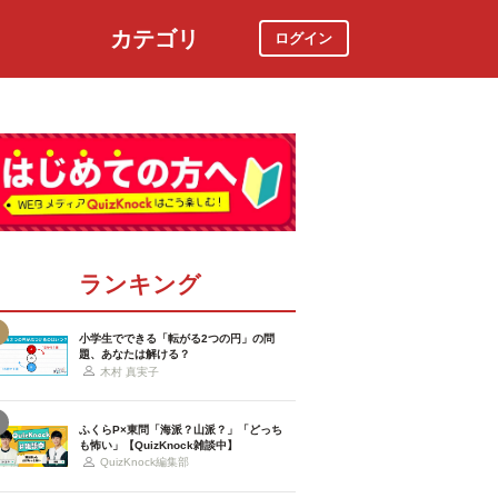
カテゴリ
ログイン
社会
スポーツ
時事ニュース
特集
ランキング
小学生でできる「転がる2つの円」の問
題、あなたは解ける？
木村 真実子
ふくらP×東問「海派？山派？」「どっち
も怖い」【QuizKnock雑談中】
QuizKnock編集部