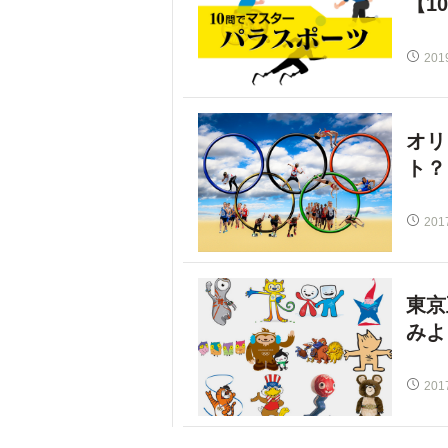
【1
201
オリ
ト？
201
東京
みよ
201