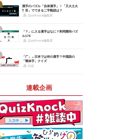
漢字のパズル「合体漢字」！「又火土火
忄言」でできる二字熟語は？
QuizKnock編集部
「？」に入る漢字はなに？和同開珎パズ
ル176
QuizKnock編集部
「广」←日本では何の漢字？中国語の
「簡体字」クイズ
刈谷
連載企画