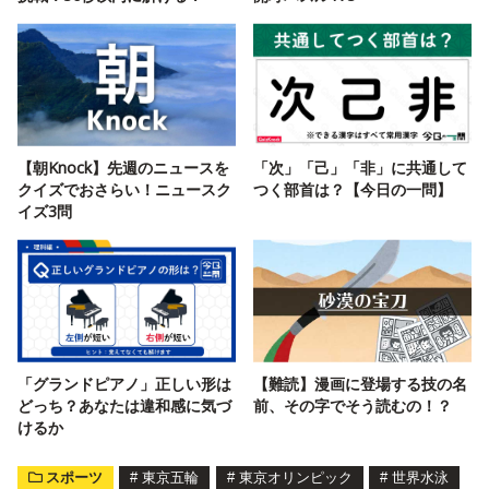
【朝Knock】先週のニュースを
「次」「己」「非」に共通して
クイズでおさらい！ニュースク
つく部首は？【今日の一問】
イズ3問
「グランドピアノ」正しい形は
【難読】漫画に登場する技の名
どっち？あなたは違和感に気づ
前、その字でそう読むの！？
けるか
スポーツ
#
東京五輪
#
東京オリンピック
#
世界水泳