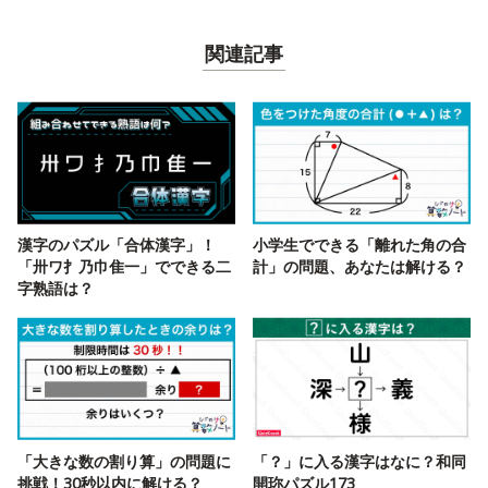
関連記事
漢字のパズル「合体漢字」！
小学生でできる「離れた角の合
「卅ワ扌乃巾隹一」でできる二
計」の問題、あなたは解ける？
字熟語は？
「大きな数の割り算」の問題に
「？」に入る漢字はなに？和同
挑戦！30秒以内に解ける？
開珎パズル173