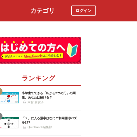
カテゴリ
ログイン
社会
スポーツ
時事ニュース
特集
ランキング
小学生でできる「転がる2つの円」の問
題、あなたは解ける？
木村 真実子
「？」に入る漢字はなに？和同開珎パズ
ル177
QuizKnock編集部