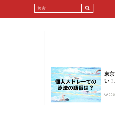
謎解き
コラム
常識
理系
東京
い！
201