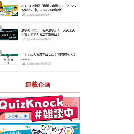
ふくらP×東問「海派？山派？」「どっち
も怖い」【QuizKnock雑談中】
QuizKnock編集部
漢字のパズル「合体漢字」！「又火土火
忄言」でできる二字熟語は？
QuizKnock編集部
「？」に入る漢字はなに？和同開珎パズ
ル176
QuizKnock編集部
連載企画