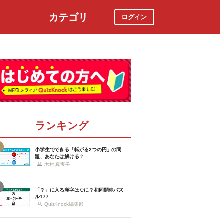
カテゴリ
ログイン
社会
スポーツ
時事ニュース
特集
ランキング
小学生でできる「転がる2つの円」の問
題、あなたは解ける？
木村 真実子
「？」に入る漢字はなに？和同開珎パズ
ル177
QuizKnock編集部