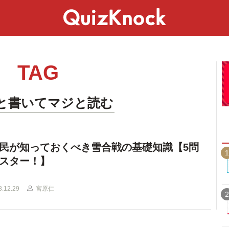
スペシャル
ライフ
ことば
カルチャー
TAG
と書いてマジと読む
民が知っておくべき雪合戦の基礎知識【5問
1
スター！】
8.12.29
宮原仁
2