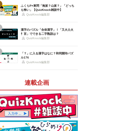
ふくらP×東問「海派？山派？」「どっち
も怖い」【QuizKnock雑談中】
QuizKnock編集部
漢字のパズル「合体漢字」！「又火土火
忄言」でできる二字熟語は？
QuizKnock編集部
「？」に入る漢字はなに？和同開珎パズ
ル176
QuizKnock編集部
連載企画