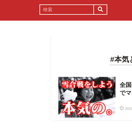
謎解き
コラム
常識
理系
#本気
全国
でマ
201