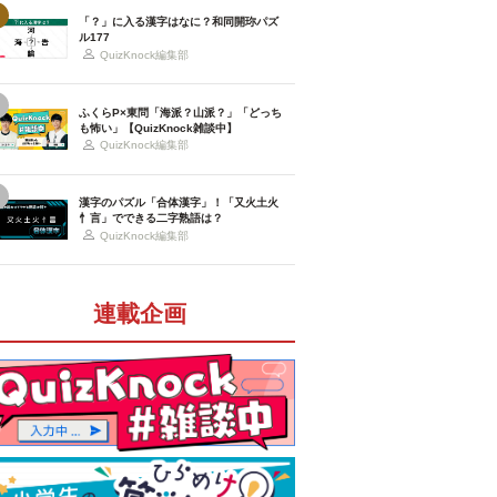
「？」に入る漢字はなに？和同開珎パズ
ル177
QuizKnock編集部
ふくらP×東問「海派？山派？」「どっち
も怖い」【QuizKnock雑談中】
QuizKnock編集部
漢字のパズル「合体漢字」！「又火土火
忄言」でできる二字熟語は？
QuizKnock編集部
連載企画