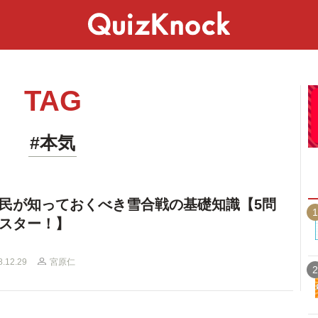
スペシャル
ライフ
ことば
カルチャー
TAG
#本気
民が知っておくべき雪合戦の基礎知識【5問
1
スター！】
8.12.29
宮原仁
2