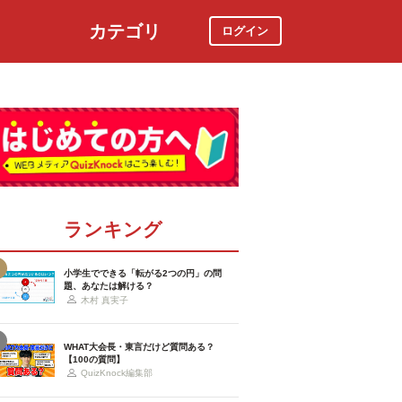
カテゴリ
ログイン
社会
スポーツ
時事ニュース
特集
ランキング
小学生でできる「転がる2つの円」の問
題、あなたは解ける？
木村 真実子
WHAT大会長・東言だけど質問ある？
【100の質問】
QuizKnock編集部