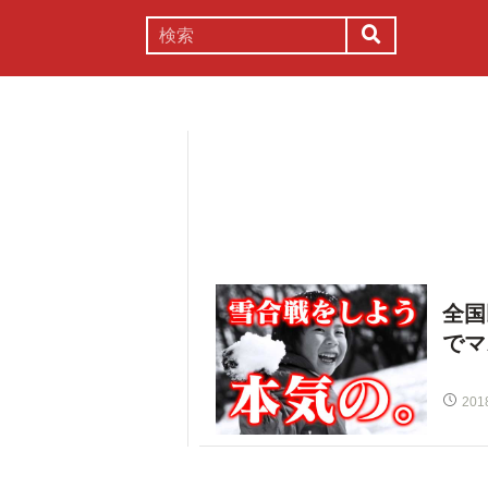
謎解き
コラム
常識
理系
全国
でマ
201