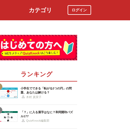
カテゴリ
ログイン
社会
スポーツ
時事ニュース
特集
ランキング
小学生でできる「転がる2つの円」の問
題、あなたは解ける？
木村 真実子
「？」に入る漢字はなに？和同開珎パズ
ル177
QuizKnock編集部