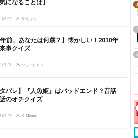
気になることば】
3
1.03.03
長尾 まな
4
0年前、あなたは何歳？】懐かしい！2010年
来事クイズ
5
0.05.31
ソフロレリア
タバレ】『人魚姫』はバッドエンド？昔話
話のオチクイズ
8.08.26
K. Mimori