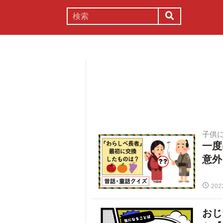
謎解き
コラム
常識
理系
子供
一度
意外
202
おじ