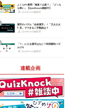
ふくらP×東問「海派？山派？」「どっち
も怖い」【QuizKnock雑談中】
QuizKnock編集部
漢字のパズル「合体漢字」！「又火土火
忄言」でできる二字熟語は？
QuizKnock編集部
「？」に入る漢字はなに？和同開珎パズ
ル176
QuizKnock編集部
連載企画