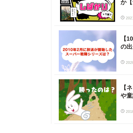
か【
202
【1
の出
202
【ネ
や童
201