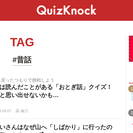
スペシャル
ライフ
ことば
カルチャー
TAG
#昔話
に戻ったつもりで挑戦しよう
は読んだことがある「おとぎ話」クイズ！
1
と思い出せないかも…
3.08.07
鞠乃
2
いさんはなぜ山へ「しばかり」に行ったの