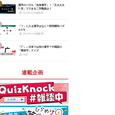
漢字のパズル「合体漢字」！「又火土火
忄言」でできる二字熟語は？
QuizKnock編集部
「？」に入る漢字はなに？和同開珎パズ
ル176
QuizKnock編集部
「广」←日本では何の漢字？中国語の
「簡体字」クイズ
刈谷
連載企画