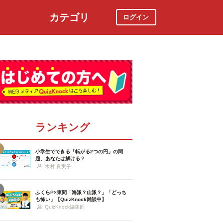
カテゴリ
ログイン
社会
スポーツ
時事ニュース
特集
ランキング
小学生でできる「転がる2つの円」の問
題、あなたは解ける？
木村 真実子
ふくらP×東問「海派？山派？」「どっち
も怖い」【QuizKnock雑談中】
QuizKnock編集部