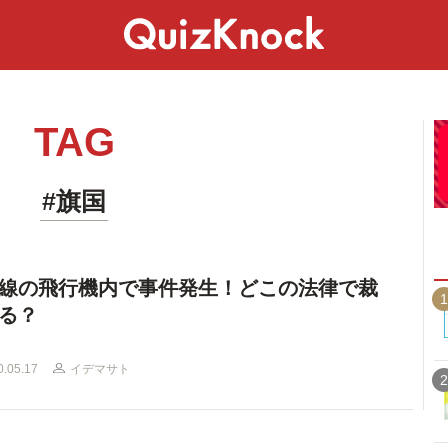
スペシャル
ライフ
ことば
カルチャー
TAG
#旗国
線の飛行機内で事件発生！どこの法律で裁
1
る？
0.05.17
イデマサト
2