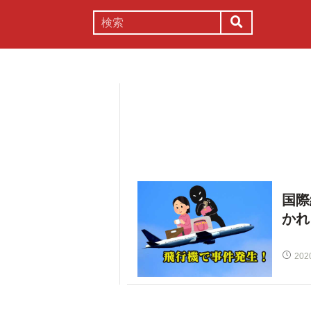
謎解き
コラム
常識
理系
国際
かれ
202