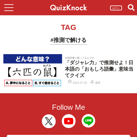
ログイン
TAG
#推測で解ける
全部辞書に載ってるんです
「ダジャレ力」で推測せよ！日
本語の「おもしろ語彙」意味当
てクイズ
鹿野
2023.07.04
Follow Me