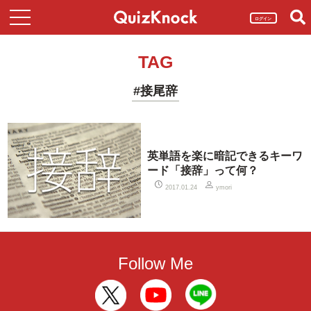
ログイン
TAG
#接尾辞
英単語を楽に暗記できるキーワ
ード「接辞」って何？
2017.01.24
ymori
Follow Me