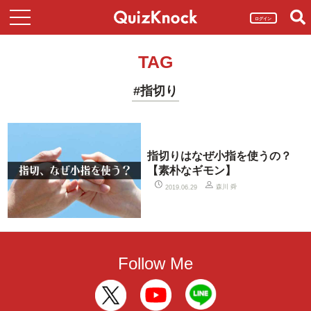
ログイン
TAG
#指切り
指切りはなぜ小指を使うの？
【素朴なギモン】
森川 舜
2019.06.29
Follow Me