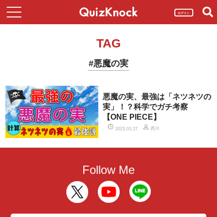
ログイン
TAG
#悪魔の実
悪魔の実、最強は「ネツネツの
実」！？科学でガチ考察
【ONE PIECE】
西川
2023.03.27
Follow Me