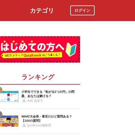
カテゴリ
ログイン
社会
スポーツ
時事ニュース
特集
ランキング
小学生でできる「転がる2つの円」の問
題、あなたは解ける？
木村 真実子
WHAT大会長・東言だけど質問ある？
【100の質問】
QuizKnock編集部