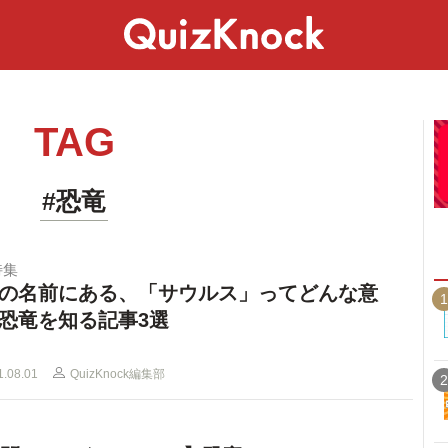
スペシャル
ライフ
ことば
カルチャー
TAG
#恐竜
特集
の名前にある、「サウルス」ってどんな意
1
恐竜を知る記事3選
1.08.01
QuizKnock編集部
2