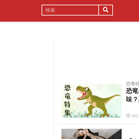
謎解き
コラム
常識
理系
恐竜
恐竜
味？
202