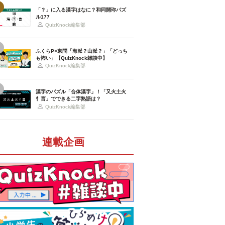
「？」に入る漢字はなに？和同開珎パズ
ル177
QuizKnock編集部
ふくらP×東問「海派？山派？」「どっち
も怖い」【QuizKnock雑談中】
QuizKnock編集部
漢字のパズル「合体漢字」！「又火土火
忄言」でできる二字熟語は？
QuizKnock編集部
連載企画