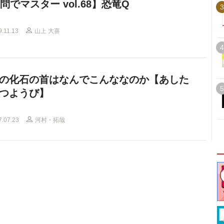
0問でマスター vol.68】恐竜Q
3
9.11.13
山上 大喜
4
の化石の首はなんでこんななのか【あした
5
つようび】
7.07.23
河村・拓哉