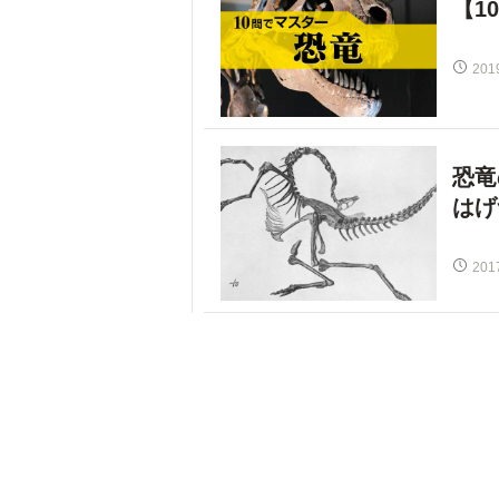
【1
201
恐竜
はげ
201