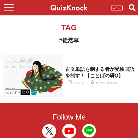
ログイン
TAG
#徒然草
古文単語を制する者が受験国語
を制す！【ことばの研Q】
カワカミタクロウ
2016.11.15
Follow Me