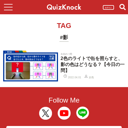
ログイン
TAG
#影
今日の一問
2色のライトで缶を照らすと、
影の色はどうなる？【今日の一
問】
於島
2022.04.01
Follow Me