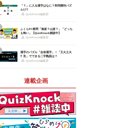
「？」に入る漢字はなに？和同開珎パズ
ル177
QuizKnock編集部
ふくらP×東問「海派？山派？」「どっち
も怖い」【QuizKnock雑談中】
QuizKnock編集部
漢字のパズル「合体漢字」！「又火土火
忄言」でできる二字熟語は？
QuizKnock編集部
連載企画