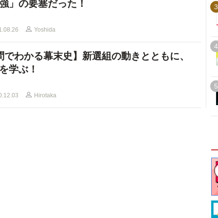
強」の要塞だった！
3
1.08.26
Yoshida
4
問でわかる幕末史】新選組の動きとともに、
を学ぶ！
5
0.12.03
Hirotaka