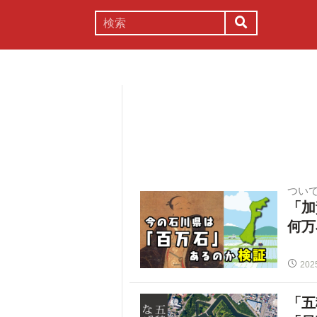
謎解き
コラム
常識
理系
つい
「加
何万
202
「五