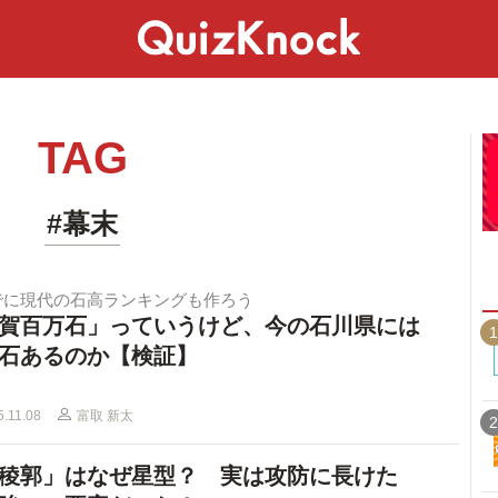
スペシャル
ライフ
ことば
カルチャー
TAG
#幕末
でに現代の石高ランキングも作ろう
賀百万石」っていうけど、今の石川県には
1
石あるのか【検証】
5.11.08
富取 新太
2
稜郭」はなぜ星型？ 実は攻防に長けた