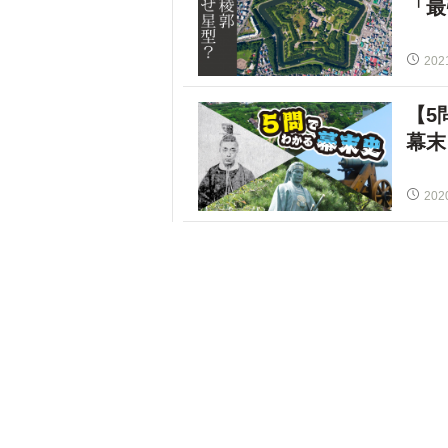
「最
202
【5
幕末
202