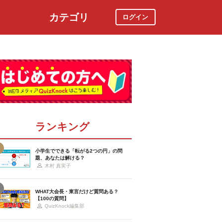
カテゴリ
ログイン
社会
スポーツ
時事ニュース
特集
ランキング
小学生でできる「転がる2つの円」の問
題、あなたは解ける？
木村 真実子
WHAT大会長・東言だけど質問ある？
【100の質問】
QuizKnock編集部