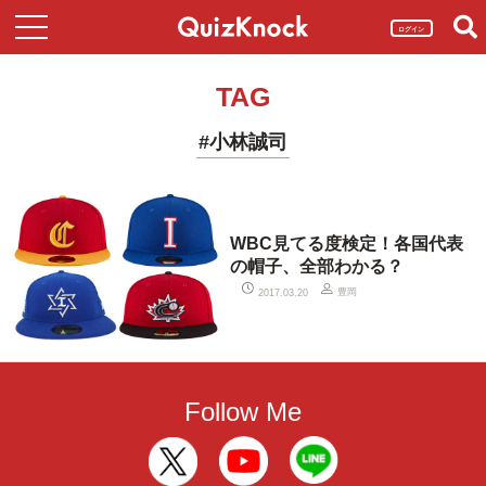
ログイン
TAG
#小林誠司
WBC見てる度検定！各国代表
の帽子、全部わかる？
豊岡
2017.03.20
Follow Me