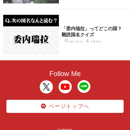
「委内瑞拉」ってどこの国？
難読国名クイズ
小林 逸人
2017.05.14
Follow Me
ページトップへ