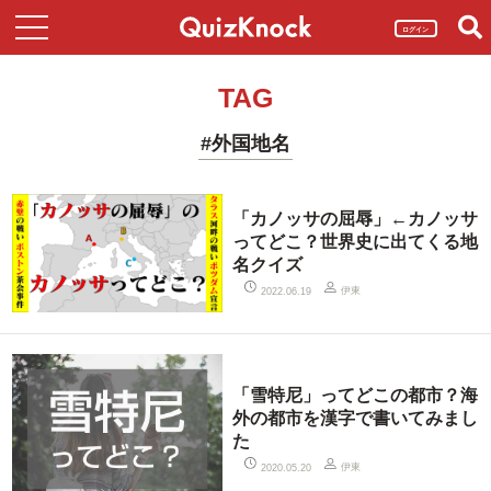
ログイン
TAG
#外国地名
「カノッサの屈辱」←カノッサ
ってどこ？世界史に出てくる地
名クイズ
伊東
2022.06.19
「雪特尼」ってどこの都市？海
外の都市を漢字で書いてみまし
た
伊東
2020.05.20