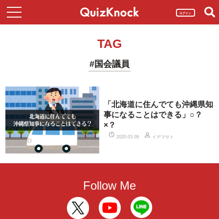
ログイン
TAG
#国会議員
「北海道に住んでても沖縄県知
事になることはできる」○？
×？
イデマサト
2020.03.09
Follow Me