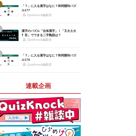
「？」に入る漢字はなに？和同開珎パズ
ル177
QuizKnock編集部
漢字のパズル「合体漢字」！「又火土火
忄言」でできる二字熟語は？
QuizKnock編集部
「？」に入る漢字はなに？和同開珎パズ
ル176
QuizKnock編集部
連載企画