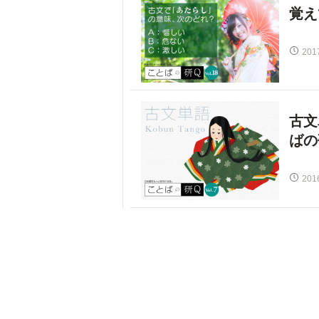
覚え
201
古文
ばの
201