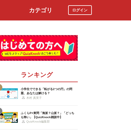
カテゴリ
ログイン
社会
スポーツ
時事ニュース
特集
ランキング
小学生でできる「転がる2つの円」の問
題、あなたは解ける？
木村 真実子
ふくらP×東問「海派？山派？」「どっち
も怖い」【QuizKnock雑談中】
QuizKnock編集部