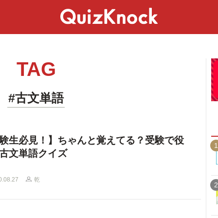
スペシャル
ライフ
ことば
カルチャー
TAG
#古文単語
験生必見！】ちゃんと覚えてる？受験で役
1
古文単語クイズ
0.08.27
乾
2