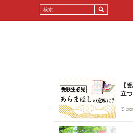
謎解き
コラム
常識
理系
【受
立つ
202