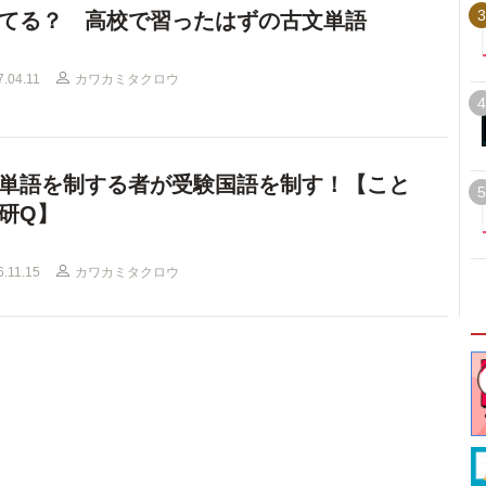
3
てる？ 高校で習ったはずの古文単語
7.04.11
カワカミタクロウ
4
単語を制する者が受験国語を制す！【こと
5
研Q】
6.11.15
カワカミタクロウ