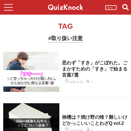
ログイン
TAG
#取り扱い注意
思わず「すき」がこぼれた。ご
まかすための「すき」で始まる
言葉7選
2019.11.23
Y
栴檀は？焼け野の雉？難しいけ
どかっこいいことわざQ vol.2
2019.10.06
Y