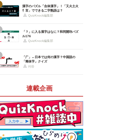
漢字のパズル「合体漢字」！「又火土火
忄言」でできる二字熟語は？
QuizKnock編集部
「？」に入る漢字はなに？和同開珎パズ
ル176
QuizKnock編集部
「广」←日本では何の漢字？中国語の
「簡体字」クイズ
刈谷
連載企画