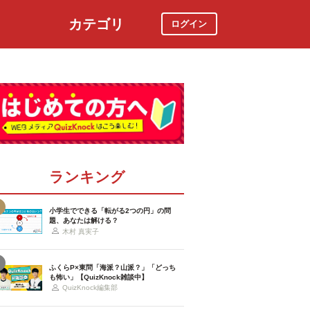
カテゴリ
ログイン
社会
スポーツ
時事ニュース
特集
ランキング
小学生でできる「転がる2つの円」の問
題、あなたは解ける？
木村 真実子
ふくらP×東問「海派？山派？」「どっち
も怖い」【QuizKnock雑談中】
QuizKnock編集部