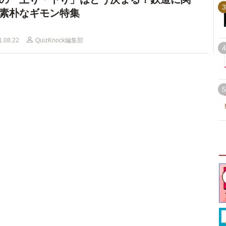
3
素朴なギモン特集
1.08.22
QuizKnock編集部
4
5