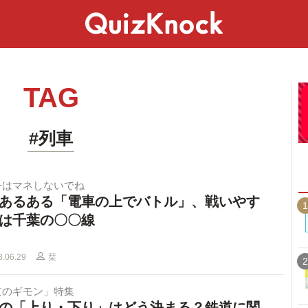
スペシャル
ライフ
ことば
カルチャー
TAG
#列車
子はマネしないでね
あるある「電車の上でバトル」、戦いやす
1
は千葉の〇〇線
3.06.29
栞
2
道のギモン」特集
の「上り・下り」はどう決まる？鉄道に関