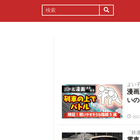
謎解き
コラム
常識
理系
よい
漫画
いの
202
「鉄
電車