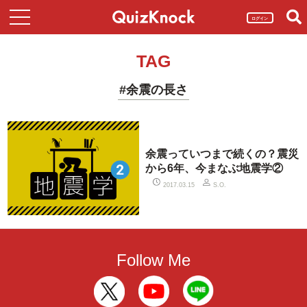
ログイン
TAG
#余震の長さ
余震っていつまで続くの？震災
から6年、今まなぶ地震学②
2017.03.15
S.O.
Follow Me