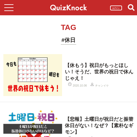
ログイン
TAG
#休日
【休もう】祝日がもっとほし
い！そうだ、世界の祝日で休ん
じゃえ！
チャンイケ
2020.10.06
【悲報】土曜日が祝日だと振替
休日がない！なぜ？【素朴なギ
モン】