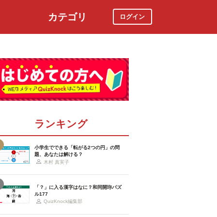
カテゴリ
ログイン
社会
スポーツ
時事ニュース
特集
ランキング
小学生でできる「転がる2つの円」の問
題、あなたは解ける？
木村 真実子
「？」に入る漢字はなに？和同開珎パズ
ル177
QuizKnock編集部