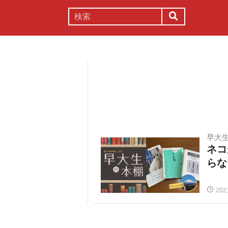
謎解き
コラム
常識
理系
早大
ネコ
らな
202