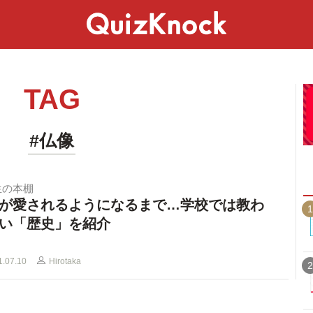
スペシャル
ライフ
ことば
カルチャー
TAG
#仏像
生の本棚
が愛されるようになるまで…学校では教わ
1
い「歴史」を紹介
1.07.10
Hirotaka
2