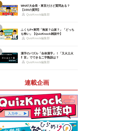
WHAT大会長・東言だけど質問ある？
【100の質問】
QuizKnock編集部
ふくらP×東問「海派？山派？」「どっち
も怖い」【QuizKnock雑談中】
QuizKnock編集部
漢字のパズル「合体漢字」！「又火土火
忄言」でできる二字熟語は？
QuizKnock編集部
連載企画