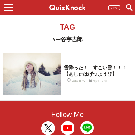
ログイン
TAG
#中谷宇吉郎
雪降った！ すごい雪！！！
【あしたはげつようび】
河村・拓哉
2016.11.27
Follow Me