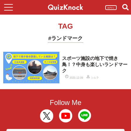
ログイン
TAG
#ランドマーク
スポーツ施設の地下で焼き
鳥！？中身も楽しいランドマー
ク
シムラ
2020.12.09
Follow Me