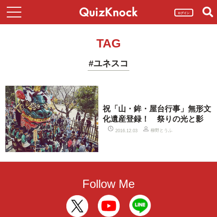
ログイン
TAG
#ユネスコ
祝「山・鉾・屋台行事」無形文
化遺産登録！ 祭りの光と影
柳野とうふ
2016.12.03
Follow Me